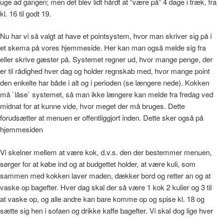
uge ad gangen; men det blev lidt hårdt at ”være på” 4 dage i træk, fra
kl. 16 til godt 19.
Nu har vi så valgt at have et pointsystem, hvor man skriver sig på i
et skema på vores hjemmeside. Her kan man også melde sig fra
eller skrive gæster på. Systemet regner ud, hvor mange penge, der
er til rådighed hver dag og holder regnskab med, hvor mange point
den enkelte har både i alt og i perioden (se længere nede). Kokken
må `låse` systemet, så man ikke længere kan melde fra fredag ved
midnat for at kunne vide, hvor meget der må bruges. Dette
forudsætter at menuen er offentliggjort inden. Dette sker også på
hjemmesiden
Vi skelner mellem at være kok, d.v.s. den der bestemmer menuen,
sørger for at købe ind og at budgettet holder, at være kuli, som
sammen med kokken laver maden, dækker bord og retter an og at
vaske op bagefter. Hver dag skal der så være 1 kok 2 kulier og 3 til
at vaske op, og alle andre kan bare komme op og spise kl. 18 og
sætte sig hen i sofaen og drikke kaffe bagefter. Vi skal dog lige hver