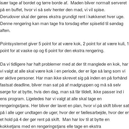
især tage af bordet og tørre borde af. Maden bliver normalt serveret
på en buffet, hvor vi så selv henter den mad, vi vil spise.
Derudover skal der gøres ekstra grundigt rent i køkkenet hver uge.
Denne rengøring kan man tage fra torsdag efter spisetid til søndag
aften.
Pointsystemet giver 5 point for at være kok, 2 point for at være kuli, 1
point for at vaske op og 6 point for den ekstra rengøring.
Da vi tidligere har haft problemer med at der tit manglede en kok, har
vi valgt at alle skal være kok i en periode, der er lige så lang som vi
er aktive personer. Har man ikke skrevet sig på inden en på forhånd
fastsat deadline, bliver man sat på af madgruppen og må så selv
sørge for at bytte, hvis den dag, man så får tildelt, ikke passer ind i
ens program. Ligeledes har vi valgt at alle skal tage en
rengøringstjans. Her bliver der lavet en plan, hvor vi på skift bliver sat
på i alle uger undtagen de uger, hvor der er fællesarbejde, hvor der er
et hold på 4 der gør rent på skift. Man har lov til at bytte en
kokketjans med en rengøringstjans elle tage en ekstra