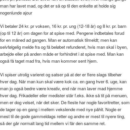
man har lavet mad, og det er så op til den enkelte at holde sig
nogenlunde ajour
Vi betaler 24 kr. pr voksen, 16 kr. pr. ung (12-18 år) og 8 kr. pr. barn
(op til 12 år) om dagen for at spise med. Pengene indbetales forud
for en måned ad gangen. Man er automatisk tilmeldt; men kan
selvfølgelig melde fra og få beløbet refunderet, hvis man skal i byen,
arbejde eller på anden måde er forhindret i at spise med. Man kan
også få taget mad fra, hvis man kommer sent hjem.
Vi spiser utrolig varieret og satser på at der er flere slags tilbehør
hver dag. Når man kun skal være kok ca. en gang hver 6. uge, kan
man jo også bedre være kreativ, end når man laver mad hjemme
hver dag. Frikadeller eller medister står f.eks. ikke så tit på menuen,
men er dog velset, når det sker. De fleste har nogle favoritretter, som
de tager op en gang i mellem vekslende med nye påhit. Nogle er
mest til de gode gammeldags retter og andre er mest til nyere ting,
så der går normalt lang tid mellem vi får den samme ret.