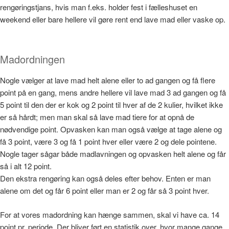
rengøringstjans, hvis man f.eks. holder fest i fælleshuset en
weekend eller bare hellere vil gøre rent end lave mad eller vaske op.
Madordningen
Nogle vælger at lave mad helt alene eller to ad gangen og få flere
point på en gang, mens andre hellere vil lave mad 3 ad gangen og få
5 point til den der er kok og 2 point til hver af de 2 kulier, hvilket ikke
er så hårdt; men man skal så lave mad tiere for at opnå de
nødvendige point. Opvasken kan man også vælge at tage alene og
få 3 point, være 3 og få 1 point hver eller være 2 og dele pointene.
Nogle tager sågar både madlavningen og opvasken helt alene og får
så i alt 12 point.
Den ekstra rengøring kan også deles efter behov. Enten er man
alene om det og får 6 point eller man er 2 og får så 3 point hver.
For at vores madordning kan hænge sammen, skal vi have ca. 14
point pr. periode. Der bliver ført en statistik over, hvor mange gange