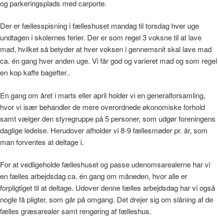
og parkeringsplads med carporte.
Der er fællesspisning i fælleshuset mandag til torsdag hver uge
undtagen i skolernes ferier. Der er som regel 3 voksne til at lave
mad, hvilket så betyder at hver voksen i gennemsnit skal lave mad
ca. én gang hver anden uge. Vi får god og varieret mad og som regel
en kop kaffe bagefter..
En gang om året i marts eller april holder vi en generalforsamling,
hvor vi især behandler de mere overordnede økonomiske forhold
samt vælger den styregruppe på 5 personer, som udgør foreningens
daglige ledelse. Herudover afholder vi 8-9 fællesmøder pr. år, som
man forventes at deltage i.
For at vedligeholde fælleshuset og passe udenomsarealerne har vi
en fælles arbejdsdag ca. én gang om måneden, hvor alle er
forpligtiget til at deltage. Udover denne fælles arbejdsdag har vi også
nogle få pligter, som går på omgang. Det drejer sig om slåning af de
fælles græsarealer samt rengøring af fælleshus.