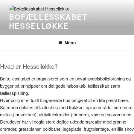
Skip
to
BOFÆLLESSKABET
content
HESSELLØKKE
Menu
Hvad er Hesselløkke?
Bofællesskabet er organiseret som en privat andelsboligforening og
bygger på principper om det gode naboskab, fællesskab samt
fællesspisning.
Hver bolig er et fuldt fungerende hus omgivet af en lille privat have.
Sammen deler vi et fælleshus med køkken, spiseområde, børnerum,
ølstue (for voksne), aktivitetskælder (for børn), vaskeri og værksted.
Derudover har vi nogle store dejlige udendørsarealer med grønne
områder, græsplaner, boldbane, legeplads, frugtplantage, en lille skov