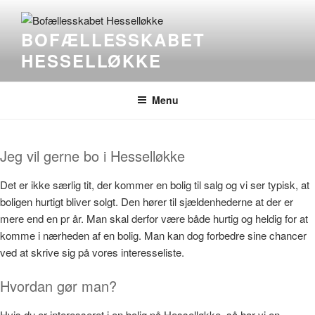
Skip
to
BOFÆLLESSKABET
content
HESSELLØKKE
Menu
Jeg vil gerne bo i Hesselløkke
Det er ikke særlig tit, der kommer en bolig til salg og vi ser typisk, at
boligen hurtigt bliver solgt. Den hører til sjældenhederne at der er
mere end en pr år. Man skal derfor være både hurtig og heldig for at
komme i nærheden af en bolig. Man kan dog forbedre sine chancer
ved at skrive sig på vores interesseliste.
Hvordan gør man?
Hvis du er interesseret i en bolig på Hesselløkke, så har vi en