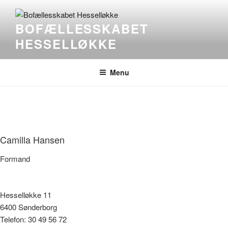
Skip
to
BOFÆLLESSKABET
content
HESSELLØKKE
Menu
Camilla Hansen
Formand
Hesselløkke 11
6400 Sønderborg
Telefon: 30 49 56 72